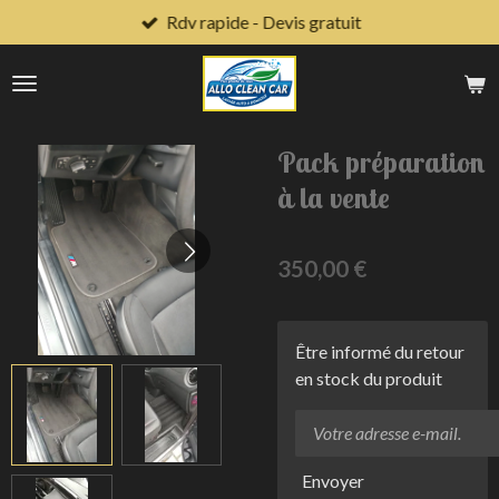
Rdv rapide - Devis gratuit
Passer
au
contenu
principal
Pack préparation
à la vente
350,00 €
Être informé du retour
en stock du produit
Envoyer