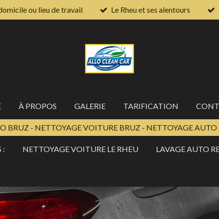
domicile ou lieu de travail
Le Rheu et ses alentours
E
À PROPOS
GALERIE
TARIFICATION
CONT
O BRUZ - NETTOYAGE VOITURE BRUZ - NETTOYAGE AUTO 
 :
NETTOYAGE VOITURE LE RHEU
LAVAGE AUTO R