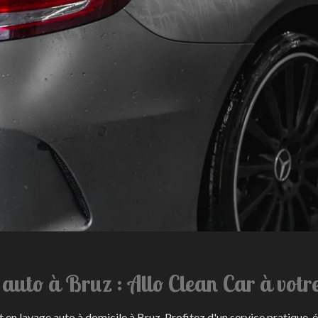
auto à Bruz : Allo Clean Car à votre
en lavage auto à domicile à Bruz. Profitez d'un service pratique, é