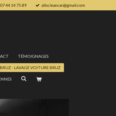
07 44 14 75 89
allocleancar@gmail.com
ACT
TÉMOIGNAGES
BRUZ - LAVAGE VOITURE BRUZ
ENNES