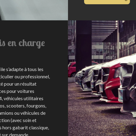
is en charge
le s’adapte à tous les
iculier ou professionnel,
é pour un résultat
es pour voitures
, véhicules utilitaires
os, scooters, fourgons,
camions ou véhicules de
ction (avec soin et
s hors gabarit classique,
é sur demande.