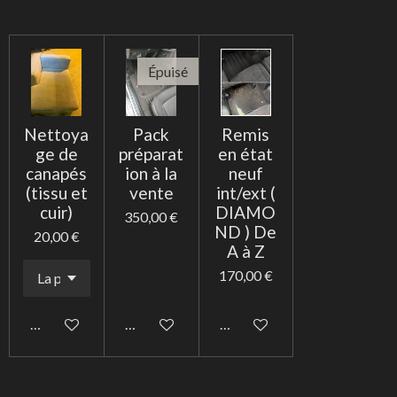
Épuisé
Nettoya
Pack
Remis
ge de
préparat
en état
canapés
ion à la
neuf
(tissu et
vente
int/ext (
cuir)
DIAMO
350,00 €
ND ) De
20,00 €
A à Z
170,00 €
Ajouter au panier
M'avertir si disponible
Ajouter au panier